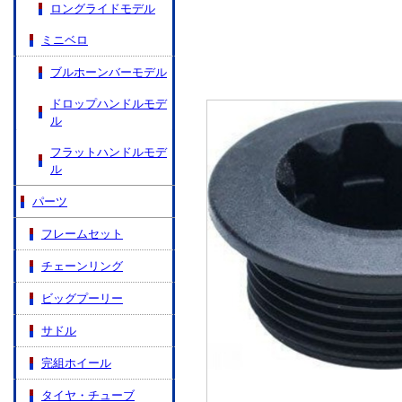
ロングライドモデル
ミニベロ
ブルホーンバーモデル
ドロップハンドルモデ
ル
フラットハンドルモデ
ル
パーツ
フレームセット
チェーンリング
ビッグプーリー
サドル
完組ホイール
タイヤ・チューブ