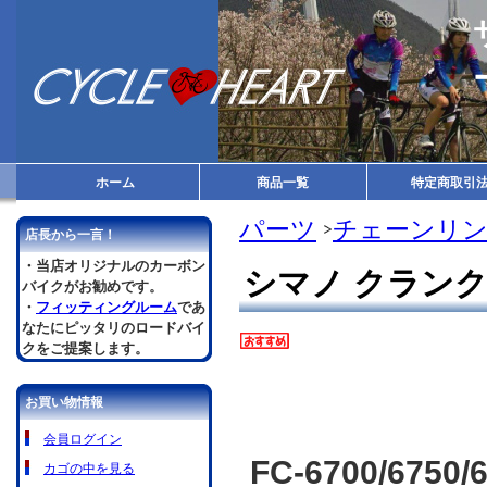
ホーム
商品一覧
特定商取引
パーツ
チェーンリ
店長から一言！
・当店オリジナルのカーボン
シマノ クランク取
バイクがお勧めです。
・
フィッティングルーム
であ
なたにピッタリのロードバイ
クをご提案します。
お買い物情報
会員ログイン
FC-6700/6750
カゴの中を見る