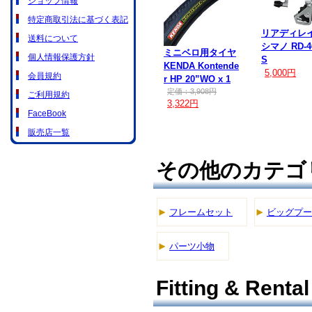
ショップ情報
特定商取引法に基づく表記
リアディレ
送料について
シマノ RD-4
ミニベロ用タイヤ
個人情報保護方針
S
KENDA Kontende
5,000円
会員規約
r HP 20”WO x 1
定価：3,908円
ご利用規約
3,322円
FaceBook
販売店一覧
その他のカテゴ
フレームセット
ビッグプー
パーツ小物
Fitting & Rental