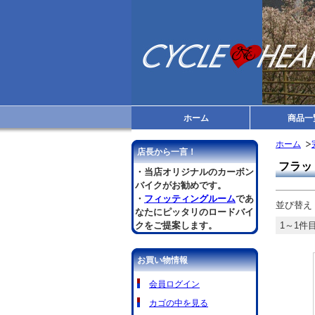
ホーム
商品一
ホーム
店長から一言！
フラッ
・当店オリジナルのカーボン
バイクがお勧めです。
・
フィッティングルーム
であ
並び替え
なたにピッタリのロードバイ
クをご提案します。
1～1件目
お買い物情報
会員ログイン
カゴの中を見る