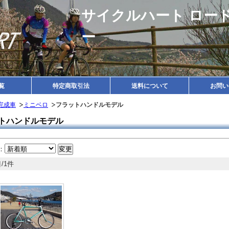
サイクルハート ロー
ー
覧
特定商取引法
送料について
お問い
完成車
ミニベロ
フラットハンドルモデル
トハンドルモデル
：
/1件