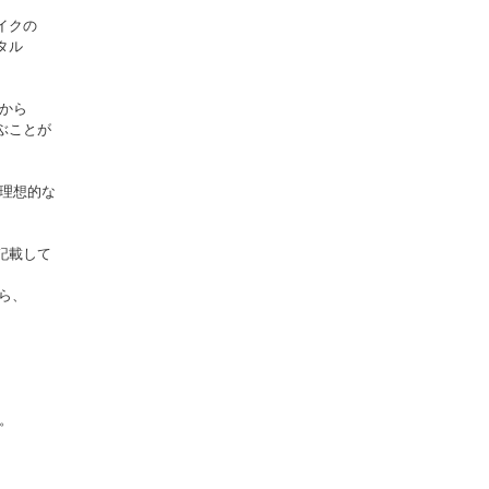
イクの
タル
から
ぶことが
理想的な
。
記載して
ら、
。