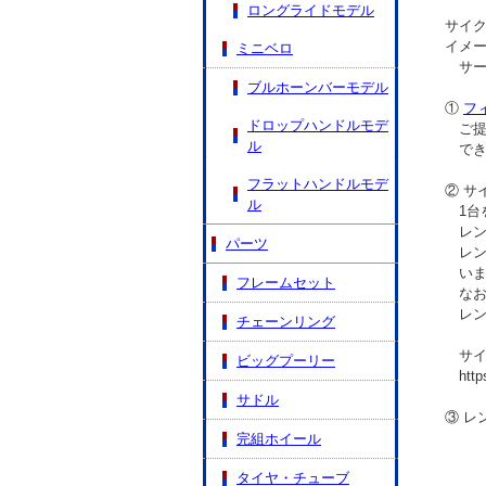
ロングライドモデル
サイク
イメー
ミニベロ
サービ
ブルホーンバーモデル
①
フ
ドロップハンドルモデ
ご提案
ル
でき
フラットハンドルモデ
② サ
ル
1台を
レンタ
パーツ
レンタ
いま
フレームセット
なお
レンタ
チェーンリング
サイク
ビッグプーリー
https:/
サドル
③ レ
完組ホイール
タイヤ・チューブ