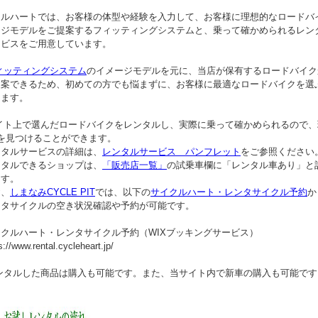
ルハートでは、お客様の体型や経験を入力して、お客様に理想的なロードバ
ジモデルをご提案するフィッティングシステムと、乗って確かめられるレン
スをご用意しています。
ィッティングシステム
のイメージモデルを元に、当店が保有するロードバイク
できるため、初めての方でも悩まずに、お客様に最適なロードバイクを選
ます。
イト上で選んだロードバイクをレンタルし、実際に乗って確かめられるので、
見つけることができます。
ルサービスの詳細は、
レンタルサービス パンフレット
をご参照ください
ルできるショップは、
「販売店一覧」
の試乗車欄に「レンタル車あり」と
す。
、
しまなみCYCLE PIT
では、以下の
サイクルハート・レンタサイクル予約
か
サイクルの空き状況確認や予約が可能です。
ルハート・レンタサイクル予約（WIXブッキングサービス）
/www.rental.cycleheart.jp/
ンタルした商品は購入も可能です。また、当サイト内で新車の購入も可能です