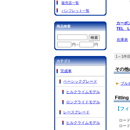
販売店一覧
パンフレット一覧
カーボン
商品検索
TEL
在庫表
円～
円
1～1件目
カテゴリ
その他
完成車
ベーシックグレード
ブル
ヒルクライムモデル
Fitting
ロングライドモデル
【フィ
レースグレード
ロード
ヒルクライムモデル
ロード